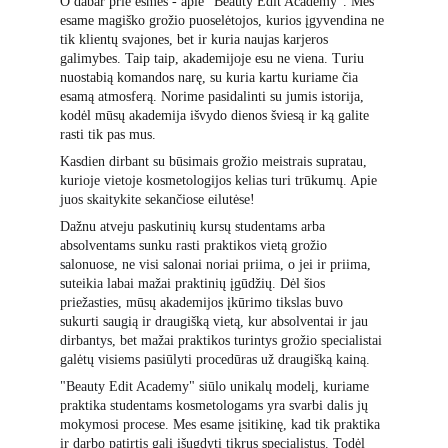
O dabar prie esmės - apie “Beauty Edit Academy”. Mes 
esame magiško grožio puoselėtojos, kurios įgyvendina ne 
tik klientų svajones, bet ir kuria naujas karjeros 
galimybes. Taip taip, akademijoje esu ne viena. Turiu 
nuostabią komandos narę, su kuria kartu kuriame čia 
esamą atmosferą. Norime pasidalinti su jumis istorija, 
kodėl mūsų akademija išvydo dienos šviesą ir ką galite 
rasti tik pas mus.
Kasdien dirbant su būsimais grožio meistrais supratau, 
kurioje vietoje kosmetologijos kelias turi trūkumų. Apie 
juos skaitykite sekančiose eilutėse!
Dažnu atveju paskutinių kursų studentams arba 
absolventams sunku rasti praktikos vietą grožio 
salonuose, ne visi salonai noriai priima, o jei ir priima, 
suteikia labai mažai praktinių įgūdžių. Dėl šios 
priežasties, mūsų akademijos įkūrimo tikslas buvo 
sukurti saugią ir draugišką vietą, kur absolventai ir jau 
dirbantys, bet mažai praktikos turintys grožio specialistai 
galėtų visiems pasiūlyti procedūras už draugišką kainą.
"Beauty Edit Academy" siūlo unikalų modelį, kuriame 
praktika studentams kosmetologams yra svarbi dalis jų 
mokymosi procese. Mes esame įsitikinę, kad tik praktika 
ir darbo patirtis gali išugdyti tikrus specialistus. Todėl 