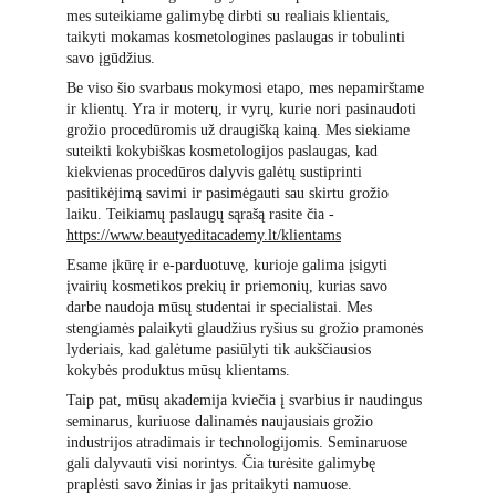
mes suteikiame galimybę dirbti su realiais klientais, 
taikyti mokamas kosmetologines paslaugas ir tobulinti 
savo įgūdžius.
Be viso šio svarbaus mokymosi etapo, mes nepamirštame 
ir klientų. Yra ir moterų, ir vyrų, kurie nori pasinaudoti 
grožio procedūromis už draugišką kainą. Mes siekiame 
suteikti kokybiškas kosmetologijos paslaugas, kad 
kiekvienas procedūros dalyvis galėtų sustiprinti 
pasitikėjimą savimi ir pasimėgauti sau skirtu grožio 
laiku. Teikiamų paslaugų sąrašą rasite čia -
https://www.beautyeditacademy.lt/klientams
Esame įkūrę ir e-parduotuvę, kurioje galima įsigyti 
įvairių kosmetikos prekių ir priemonių, kurias savo 
darbe naudoja mūsų studentai ir specialistai. Mes 
stengiamės palaikyti glaudžius ryšius su grožio pramonės 
lyderiais, kad galėtume pasiūlyti tik aukščiausios 
kokybės produktus mūsų klientams.
Taip pat, mūsų akademija kviečia į svarbius ir naudingus 
seminarus, kuriuose dalinamės naujausiais grožio 
industrijos atradimais ir technologijomis. Seminaruose 
gali dalyvauti visi norintys. Čia turėsite galimybę 
praplėsti savo žinias ir jas pritaikyti namuose.