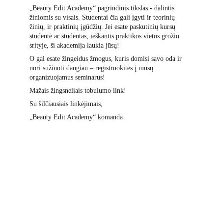
„Beauty Edit Academy“ pagrindinis tikslas - dalintis 
žiniomis su visais. Studentai čia gali įgyti ir teorinių 
žinių, ir praktinių įgūdžių. Jei esate paskutinių kursų 
studentė ar studentas, ieškantis praktikos vietos grožio 
srityje, ši akademija laukia jūsų!
O gal esate žingeidus žmogus, kuris domisi savo oda ir 
nori sužinoti daugiau – registruokitės į mūsų 
organizuojamus seminarus!
Mažais žingsneliais tobulumo link!
Su šilčiausiais linkėjimais,
„Beauty Edit Academy“ komanda