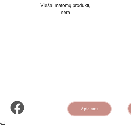
Viešai matomų produktų
nėra
Apie mus
.lt